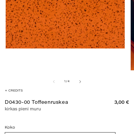
Avaa
aineisto
1
modaalisessa
ikkunassa
A
ai
2
/
1
/
4
m
i
+
CREDITS
D0430-00 Toffeenruskea
Normaa
3,00 €
kirkas pieni muru
Koko