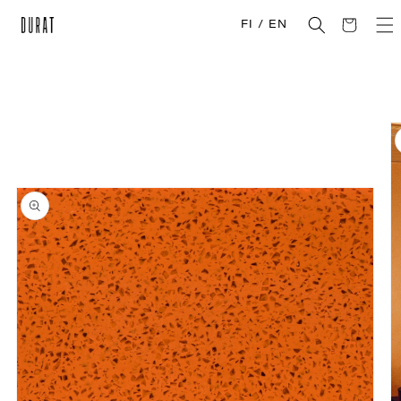
Ohita ja
siirry
Ostosko
/
FI
EN
sisältöön
Siirry
tuotetietoihin