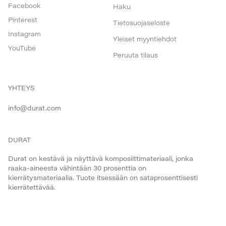
Facebook
Haku
Pinterest
Tietosuojaseloste
Instagram
Yleiset myyntiehdot
YouTube
Peruuta tilaus
YHTEYS
info@durat.com
DURAT
Durat on kestävä ja näyttävä komposiittimateriaali, jonka
raaka-aineesta vähintään 30 prosenttia on
kierrätysmateriaalia. Tuote itsessään on sataprosenttisesti
kierrätettävää.